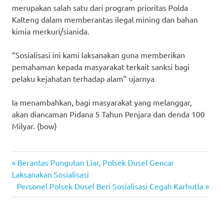
merupakan salah satu dari program prioritas Polda
Kalteng dalam memberantas ilegal mining dan bahan
kimia merkuri/sianida.
“Sosialisasi ini kami laksanakan guna memberikan
pemahaman kepada masyarakat terkait sanksi bagi
pelaku kejahatan terhadap alam” ujarnya
Ia menambahkan, bagi masyarakat yang melanggar,
akan diancaman Pidana 5 Tahun Penjara dan denda 100
Milyar. (bow)
Previous
Post
Berantas Pungutan Liar, Polsek Dusel Gencar
Post:
Laksanakan Sosialisasi
navigation
Next
Personel Polsek Dusel Beri Sosialisasi Cegah Karhutla
Post: