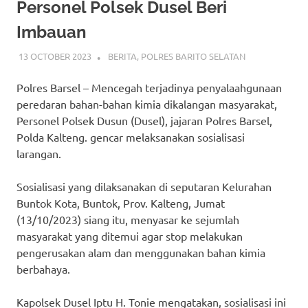
Personel Polsek Dusel Beri
Imbauan
13 OCTOBER 2023
ADMIN_POLRESBARSEL
BERITA
,
POLRES BARITO SELATAN
Polres Barsel – Mencegah terjadinya penyalaahgunaan
peredaran bahan-bahan kimia dikalangan masyarakat,
Personel Polsek Dusun (Dusel), jajaran Polres Barsel,
Polda Kalteng. gencar melaksanakan sosialisasi
larangan.
Sosialisasi yang dilaksanakan di seputaran Kelurahan
Buntok Kota, Buntok, Prov. Kalteng, Jumat
(13/10/2023) siang itu, menyasar ke sejumlah
masyarakat yang ditemui agar stop melakukan
pengerusakan alam dan menggunakan bahan kimia
berbahaya.
Kapolsek Dusel Iptu H. Tonie mengatakan, sosialisasi ini