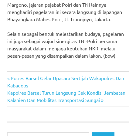
Margono, jajaran pejabat Polri dan TNI lainnya
menghadiri pagelaran ini secara langsung di lapangan
Bhayangkara Mabes Polri, Jl. Trunojoyo, Jakarta.
Selain sebagai bentuk melestarikan budaya, pagelaran
ini juga sebagai wujud sinergitas TNI-Polri bersama
masyarakat dalam menjaga keutuhan NKRI melalui
pesan-pesan yang disampaikan dalam lakon. (bow)
Previous
Post
Polres Barsel Gelar Upacara Sertijab Wakapolres Dan
Post:
Kabagops
navigation
Next
Kapolres Barsel Turun Langsung Cek Kondisi Jembatan
Post:
Kalahien Dan Mobilitas Transportasi Sungai
Search