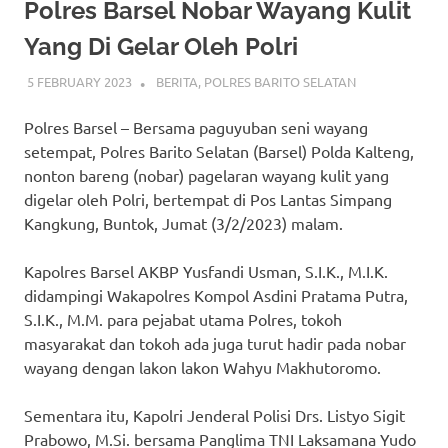
Polres Barsel Nobar Wayang Kulit
Yang Di Gelar Oleh Polri
5 FEBRUARY 2023
ADMIN_POLRESBARSEL
BERITA
,
POLRES BARITO SELATAN
Polres Barsel – Bersama paguyuban seni wayang
setempat, Polres Barito Selatan (Barsel) Polda Kalteng,
nonton bareng (nobar) pagelaran wayang kulit yang
digelar oleh Polri, bertempat di Pos Lantas Simpang
Kangkung, Buntok, Jumat (3/2/2023) malam.
Kapolres Barsel AKBP Yusfandi Usman, S.I.K., M.I.K.
didampingi Wakapolres Kompol Asdini Pratama Putra,
S.I.K., M.M. para pejabat utama Polres, tokoh
masyarakat dan tokoh ada juga turut hadir pada nobar
wayang dengan lakon lakon Wahyu Makhutoromo.
Sementara itu, Kapolri Jenderal Polisi Drs. Listyo Sigit
Prabowo, M.Si. bersama Panglima TNI Laksamana Yudo