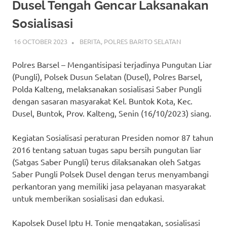
Dusel Tengah Gencar Laksanakan
Sosialisasi
16 OCTOBER 2023
ADMIN_POLRESBARSEL
BERITA
,
POLRES BARITO SELATAN
Polres Barsel – Mengantisipasi terjadinya Pungutan Liar
(Pungli), Polsek Dusun Selatan (Dusel), Polres Barsel,
Polda Kalteng, melaksanakan sosialisasi Saber Pungli
dengan sasaran masyarakat Kel. Buntok Kota, Kec.
Dusel, Buntok, Prov. Kalteng, Senin (16/10/2023) siang.
Kegiatan Sosialisasi peraturan Presiden nomor 87 tahun
2016 tentang satuan tugas sapu bersih pungutan liar
(Satgas Saber Pungli) terus dilaksanakan oleh Satgas
Saber Pungli Polsek Dusel dengan terus menyambangi
perkantoran yang memiliki jasa pelayanan masyarakat
untuk memberikan sosialisasi dan edukasi.
Kapolsek Dusel Iptu H. Tonie mengatakan, sosialisasi