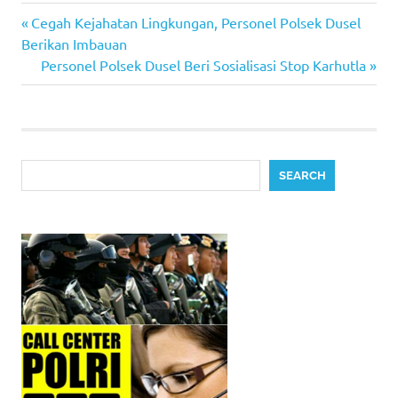
Previous
Post
Cegah Kejahatan Lingkungan, Personel Polsek Dusel
Post:
Berikan Imbauan
navigation
Next
Personel Polsek Dusel Beri Sosialisasi Stop Karhutla
Post:
Search
SEARCH