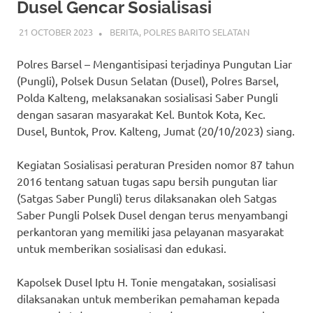
Dusel Gencar Sosialisasi
21 OCTOBER 2023
ADMIN_POLRESBARSEL
BERITA
,
POLRES BARITO SELATAN
Polres Barsel – Mengantisipasi terjadinya Pungutan Liar
(Pungli), Polsek Dusun Selatan (Dusel), Polres Barsel,
Polda Kalteng, melaksanakan sosialisasi Saber Pungli
dengan sasaran masyarakat Kel. Buntok Kota, Kec.
Dusel, Buntok, Prov. Kalteng, Jumat (20/10/2023) siang.
Kegiatan Sosialisasi peraturan Presiden nomor 87 tahun
2016 tentang satuan tugas sapu bersih pungutan liar
(Satgas Saber Pungli) terus dilaksanakan oleh Satgas
Saber Pungli Polsek Dusel dengan terus menyambangi
perkantoran yang memiliki jasa pelayanan masyarakat
untuk memberikan sosialisasi dan edukasi.
Kapolsek Dusel Iptu H. Tonie mengatakan, sosialisasi
dilaksanakan untuk memberikan pemahaman kepada