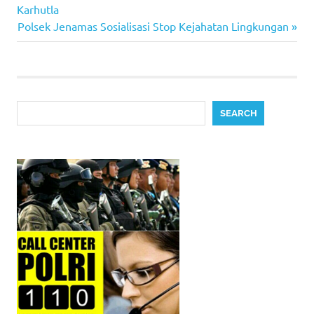
Post:
Karhutla
navigation
Next
Polsek Jenamas Sosialisasi Stop Kejahatan Lingkungan
Post:
Search
SEARCH