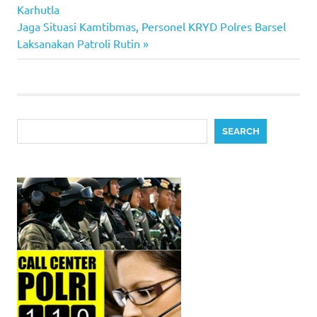
Post:
Karhutla
navigation
Next
Jaga Situasi Kamtibmas, Personel KRYD Polres Barsel
Post:
Laksanakan Patroli Rutin
Search
SEARCH