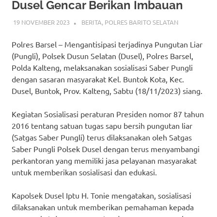
Dusel Gencar Berikan Imbauan
19 NOVEMBER 2023
ADMIN_POLRESBARSEL
BERITA
,
POLRES BARITO SELATAN
Polres Barsel – Mengantisipasi terjadinya Pungutan Liar
(Pungli), Polsek Dusun Selatan (Dusel), Polres Barsel,
Polda Kalteng, melaksanakan sosialisasi Saber Pungli
dengan sasaran masyarakat Kel. Buntok Kota, Kec.
Dusel, Buntok, Prov. Kalteng, Sabtu (18/11/2023) siang.
Kegiatan Sosialisasi peraturan Presiden nomor 87 tahun
2016 tentang satuan tugas sapu bersih pungutan liar
(Satgas Saber Pungli) terus dilaksanakan oleh Satgas
Saber Pungli Polsek Dusel dengan terus menyambangi
perkantoran yang memiliki jasa pelayanan masyarakat
untuk memberikan sosialisasi dan edukasi.
Kapolsek Dusel Iptu H. Tonie mengatakan, sosialisasi
dilaksanakan untuk memberikan pemahaman kepada