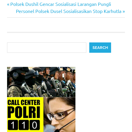
Previous
Post
Polsek Dushil Gencar Sosialisasi Larangan Pungli
Post:
Next
Personel Polsek Dusel Sosialisasikan Stop Karhutla
navigation
Post:
Search
SEARCH