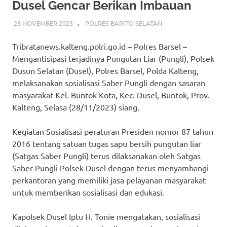
Dusel Gencar Berikan Imbauan
28 NOVEMBER 2023
ADMIN_POLRESBARSEL
POLRES BARITO SELATAN
Tribratanews.kalteng.polri.go.id – Polres Barsel –
Mengantisipasi terjadinya Pungutan Liar (Pungli), Polsek
Dusun Selatan (Dusel), Polres Barsel, Polda Kalteng,
melaksanakan sosialisasi Saber Pungli dengan sasaran
masyarakat Kel. Buntok Kota, Kec. Dusel, Buntok, Prov.
Kalteng, Selasa (28/11/2023) siang.
Kegiatan Sosialisasi peraturan Presiden nomor 87 tahun
2016 tentang satuan tugas sapu bersih pungutan liar
(Satgas Saber Pungli) terus dilaksanakan oleh Satgas
Saber Pungli Polsek Dusel dengan terus menyambangi
perkantoran yang memiliki jasa pelayanan masyarakat
untuk memberikan sosialisasi dan edukasi.
Kapolsek Dusel Iptu H. Tonie mengatakan, sosialisasi