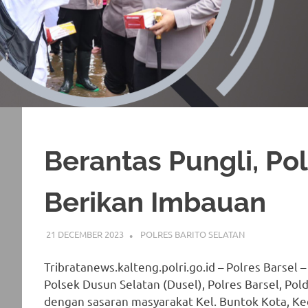
Berantas Pungli, Po
Berikan Imbauan
21 DECEMBER 2023
ADMIN_POLRESBARSEL
POLRES BARITO SELATAN
Tribratanews.kalteng.polri.go.id – Polres Barsel –
Polsek Dusun Selatan (Dusel), Polres Barsel, Pol
dengan sasaran masyarakat Kel. Buntok Kota, Kec