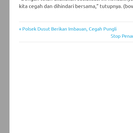
kita cegah dan dihindari bersama,” tutupnya. (bo
Previous
Post
Polsek Dusut Berikan Imbauan, Cegah Pungli
Post:
Next
Stop Penam
navigation
Post: