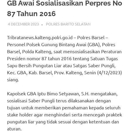
GB Awai Sosialisasikan Perpres No
87 Tahun 2016
4 DECEMBER 2023
ADMIN_POLRESBARSEL
POLRES BARITO SELATAN
Tribratanews.kalteng.polri.go.id – Polres Barsel –
Personel Polsek Gunung Bintang Awai (GBA), Polres
Barsel, Polda Kalteng, saat mensosialisasikan Peraturan
Presiden nomor 87 tahun 2016 tentang Satuan Tugas
Sapu Bersih Pungutan Liar atau Satgas Saber Pungli,
Kec. GBA, Kab. Barsel, Prov. Kalteng, Senin (4/12/2023)
siang.
Kapolsek GBA Iptu Bimo Setyawan, S.H. mengatakan,
sosialisasi Saber Pungli terus dilaksanakan dengan
tujuan untuk memberikan pemahaman kepada seluruh
stake holder agar menghindari serta mencegah praktek
pungutan liar yang tidak sesuai dengan ketentuan dan
aturan.