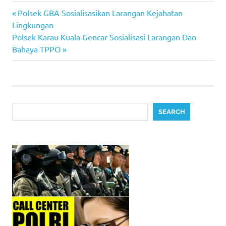
Previous
Post
Polsek GBA Sosialisasikan Larangan Kejahatan
Post:
Lingkungan
navigation
Next
Polsek Karau Kuala Gencar Sosialisasi Larangan Dan
Post:
Bahaya TPPO
Search
SEARCH