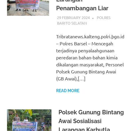
Penambangan Liar
29 FEBRUARY 2024
ADMIN_POLRESBAR
POLRES
BARITO SELATAN
Tribratanews.kalteng.polri.þgo.id
– Polres Barsel – Mencegah
terjadinya penyalaahgunaan
peredaran bahan-bahan kimia
dikalangan masyarakat, Personel
Polsek Gunung Bintang Awai
(GB Awai),[…]
READ MORE
Polsek Gunung Bintang
Awai Sosialisasi
Larangan Karhutla