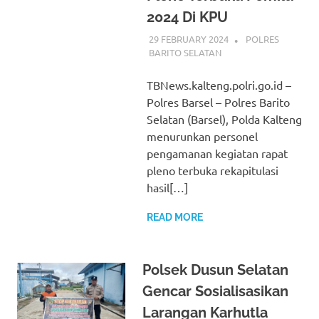
2024 Di KPU
29 FEBRUARY 2024
ADMIN_POLRESB
POLRES
BARITO SELATAN
TBNews.kalteng.polri.go.id –
Polres Barsel – Polres Barito
Selatan (Barsel), Polda Kalteng
menurunkan personel
pengamanan kegiatan rapat
pleno terbuka rekapitulasi
hasil[…]
READ MORE
Polsek Dusun Selatan
Gencar Sosialisasikan
Larangan Karhutla