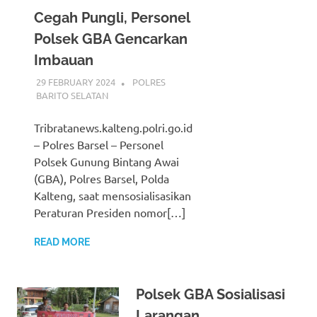
Cegah Pungli, Personel
Polsek GBA Gencarkan
Imbauan
29 FEBRUARY 2024
ADMIN_POLRESBARSEL
POLRES
BARITO SELATAN
Tribratanews.kalteng.polri.go.id
– Polres Barsel – Personel
Polsek Gunung Bintang Awai
(GBA), Polres Barsel, Polda
Kalteng, saat mensosialisasikan
Peraturan Presiden nomor[…]
READ MORE
Polsek GBA Sosialisasi
Larangan