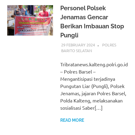
Personel Polsek
Jenamas Gencar
Berikan Imbauan Stop
Pungli
29 FEBRUARY 2024
ADMIN_POLRESBA
POLRES
BARITO SELATAN
Tribratanews.kalteng.polri.go.id
– Polres Barsel –
Mengantisipasi terjadinya
Pungutan Liar (Pungli), Polsek
Jenamas, jajaran Polres Barsel,
Polda Kalteng, melaksanakan
sosialisasi Saber[…]
READ MORE