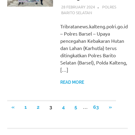
28 FEBRUARY 2024
ADMIN_POLRESBA
POLRES
BARITO SELATAN
Tribratanews.kalteng.polri.go.id
– Polres Barsel – Upaya
pencegahan Kebakaran Hutan
dan Lahan (Karhutla) terus
ditingkatkan Polres Barito
Selatan (Barsel), Polda Kalteng,
[…]
READ MORE
Posts
…
PREVIOUS
NEXT
«
1
2
3
4
5
63
»
POSTS
POSTS
pagination