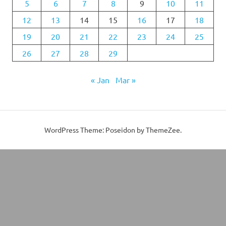
5
6
7
8
9
10
11
12
13
14
15
16
17
18
19
20
21
22
23
24
25
26
27
28
29
« Jan
Mar »
WordPress Theme: Poseidon by ThemeZee.