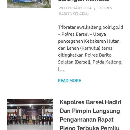
29 FEBRUARY 2024
ADMIN_POLRESBA
POLRES
BARITO SELATAN
Tribratanews.kalteng.polri.go.id
– Polres Barsel – Upaya
pencegahan Kebakaran Hutan
dan Lahan (Karhutla) terus
ditingkatkan Polres Barito
Selatan (Barsel), Polda Kalteng,
[…]
READ MORE
Kapolres Barsel Hadiri
Dan Pimpin Langsung
Pengamanan Rapat
Pleno Terbuka Pemilu